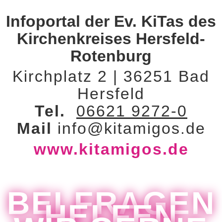
Infoportal der Ev. KiTas des
Kirchenkreises Hersfeld-
Rotenburg
Kirchplatz 2 | 36251 Bad
Hersfeld
Tel.
06621 9272-0
Mail
info@kitamigos.de
www.kitamigos.de
BEI FRAGEN
HELFEN