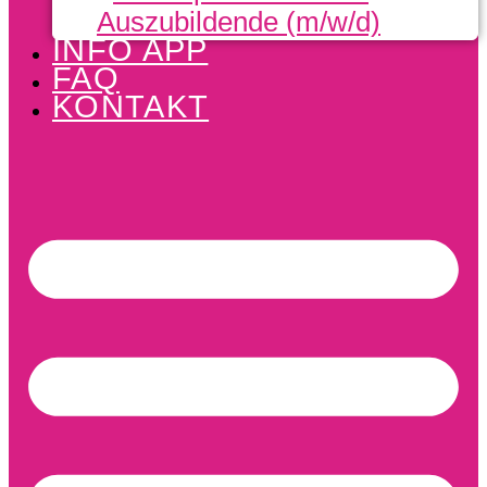
Auszubildende (m/w/d)
INFO APP
FAQ
KONTAKT