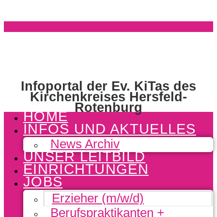
Infoportal der Ev. KiTas des
Kirchenkreises Hersfeld-
Rotenburg
HOME
INFOS UND AKTUELLES
News Archiv
UNSER LEITBILD
EINRICHTUNGEN
JOBS
Erzieher (m/w/d)
Berufspraktikanten +