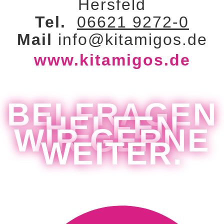
Hersfeld
Tel.
06621 9272-0
Mail
info@kitamigos.de
www.kitamigos.de
BEI FRAGEN
HELFEN
WIR GERNE
WEITER.