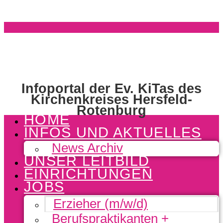
Infoportal der Ev. KiTas des
Kirchenkreises Hersfeld-
Rotenburg
HOME
INFOS UND AKTUELLES
News Archiv
UNSER LEITBILD
EINRICHTUNGEN
JOBS
Erzieher (m/w/d)
Berufspraktikanten +