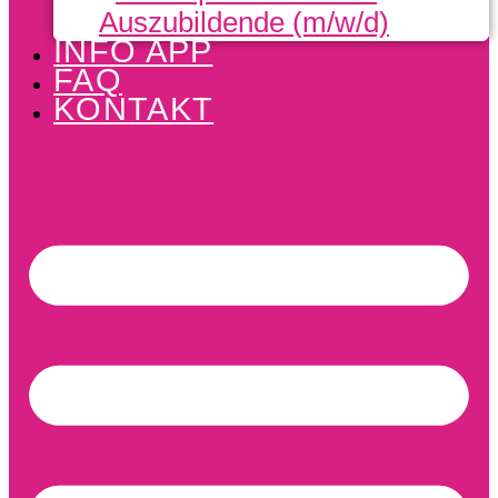
Auszubildende (m/w/d)
INFO APP
FAQ
KONTAKT