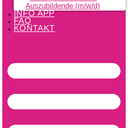
Auszubildende (m/w/d)
INFO APP
FAQ
KONTAKT