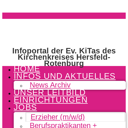
Infoportal der Ev. KiTas des
Kirchenkreises Hersfeld-
Rotenburg
HOME
INFOS UND AKTUELLES
News Archiv
UNSER LEITBILD
EINRICHTUNGEN
JOBS
Erzieher (m/w/d)
Berufspraktikanten +