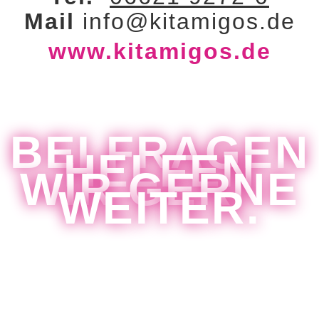
Mail
info@kitamigos.de
www.kitamigos.de
BEI FRAGEN
HELFEN
WIR GERNE
WEITER.