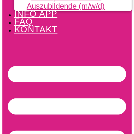
Auszubildende (m/w/d)
INFO APP
FAQ
KONTAKT