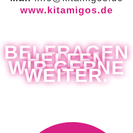
www.kitamigos.de
BEI FRAGEN
HELFEN
WIR GERNE
WEITER.