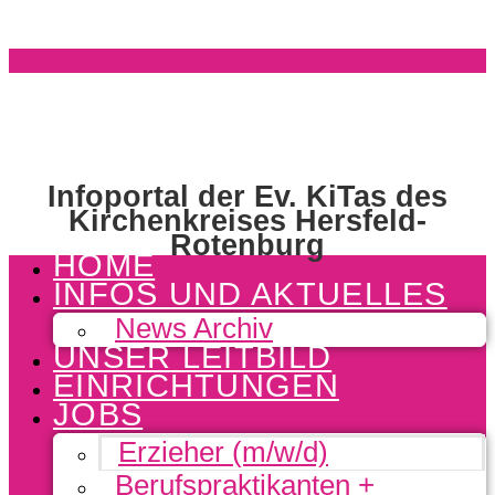
Infoportal der Ev. KiTas des
Kirchenkreises Hersfeld-
Rotenburg
HOME
INFOS UND AKTUELLES
News Archiv
UNSER LEITBILD
EINRICHTUNGEN
JOBS
Erzieher (m/w/d)
Berufspraktikanten +