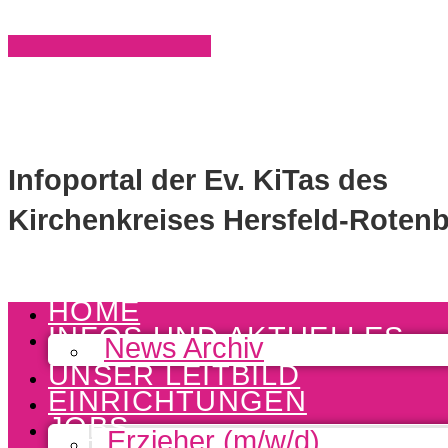
Infoportal der Ev. KiTas des
Kirchenkreises Hersfeld-Roten
HOME
INFOS UND AKTUELLES
News Archiv
UNSER LEITBILD
EINRICHTUNGEN
JOBS
Erzieher (m/w/d)