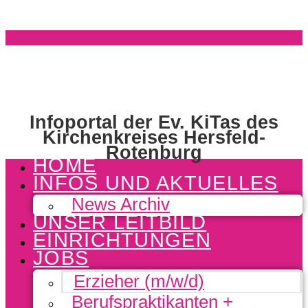
Infoportal der Ev. KiTas des
Kirchenkreises Hersfeld-
Rotenburg
HOME
INFOS UND AKTUELLES
News Archiv
UNSER LEITBILD
EINRICHTUNGEN
JOBS
Erzieher (m/w/d)
Berufspraktikanten +