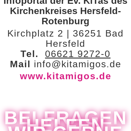
Infoportal der Ev. KiTas des
Kirchenkreises Hersfeld-
Rotenburg
Kirchplatz 2 | 36251 Bad
Hersfeld
Tel.
06621 9272-0
Mail
info@kitamigos.de
www.kitamigos.de
BEI FRAGEN
HELFEN