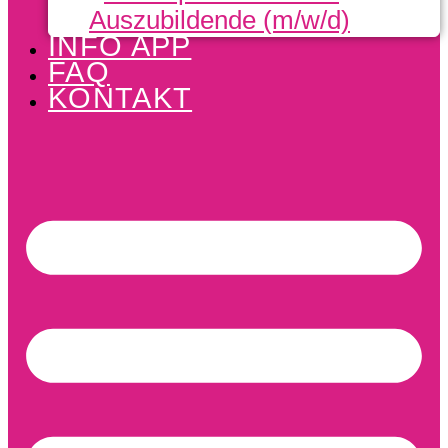
Auszubildende (m/w/d)
INFO APP
FAQ
KONTAKT